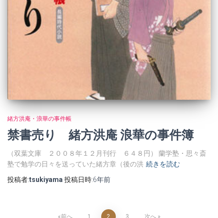
緒方洪庵・浪華の事件帳
禁書売り 緒方洪庵 浪華の事件簿
（双葉文庫 ２００８年１２月刊行 ６４８円） 蘭学塾・思々斎
塾で勉学の日々を送っていた緒方章（後の洪
続きを読む
投稿者:
tsukiyama
投稿日時:
6年
前
前へ
1
2
3
次へ