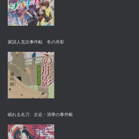
家請人克次事件帖 冬の舟影
眠れる名刀 左近・浪華の事件帳