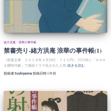
緒方洪庵・浪華の事件帳
禁書売り-緒方洪庵 浪華の事件帳(1)
（双葉文庫 ２０１８年４月刊行 ７２０円） 2009年に「ＮＨＫ
土曜時代劇」で連続ドラマ化された人気
続きを読む
投稿者:
tsukiyama
投稿日時:
6年
前