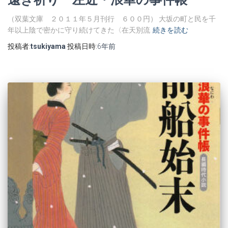
（双葉文庫 ２０１１年５月刊行 ６００円） 大坂の町と民を千
年以上陰で密かに守り続けてきた〈在天別流
続きを読む
投稿者:
tsukiyama
投稿日時:
6年
前