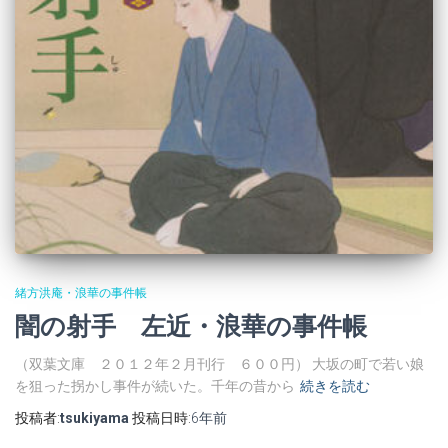
緒方洪庵・浪華の事件帳
闇の射手 左近・浪華の事件帳
（双葉文庫 ２０１２年２月刊行 ６００円） 大坂の町で若い娘
を狙った拐かし事件が続いた。千年の昔から
続きを読む
投稿者:
tsukiyama
投稿日時:
6年
前