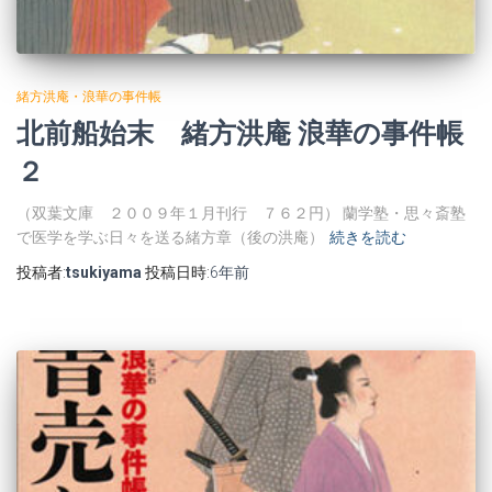
緒方洪庵・浪華の事件帳
北前船始末 緒方洪庵 浪華の事件帳
２
（双葉文庫 ２００９年１月刊行 ７６２円） 蘭学塾・思々斎塾
で医学を学ぶ日々を送る緒方章（後の洪庵）
続きを読む
投稿者:
tsukiyama
投稿日時:
6年
前