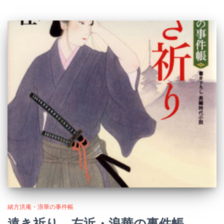
緒方洪庵・浪華の事件帳
遠き祈り 左近・浪華の事件帳