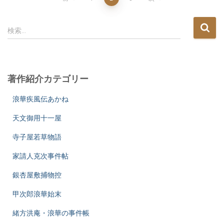
投
稿
検
検索…
索
の
:
ペ
著作紹介カテゴリー
ー
浪華疾風伝あかね
ジ
天文御用十一屋
送
寺子屋若草物語
り
家請人克次事件帖
銀杏屋敷捕物控
甲次郎浪華始末
緒方洪庵・浪華の事件帳