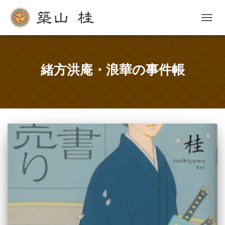
ナ
ビ
ゲ
ー
シ
緒方洪庵・浪華の事件帳
ョ
ン
を
切
り
替
え