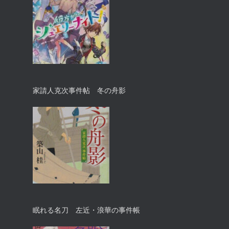
家請人克次事件帖 冬の舟影
眠れる名刀 左近・浪華の事件帳