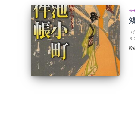
著
（
６
投