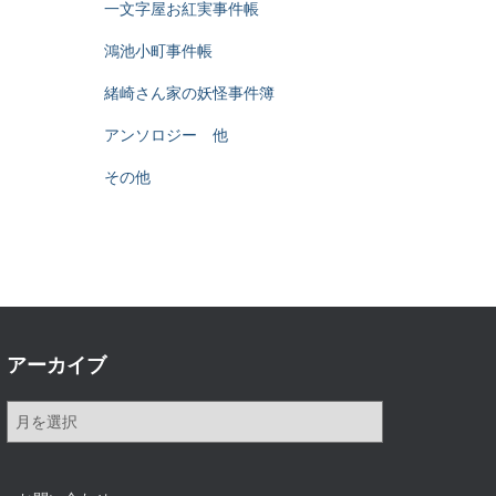
一文字屋お紅実事件帳
鴻池小町事件帳
緒崎さん家の妖怪事件簿
アンソロジー 他
その他
アーカイブ
ア
ー
カ
イ