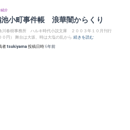
作紹介
鴻池小町事件帳 浪華闇からくり
角川春樹事務所 ハルキ時代小説文庫 ２００３年１０月刊行
００円） 舞台は大坂、時は大塩の乱から
続きを読む
稿者:
tsukiyama
投稿日時:
6年
前