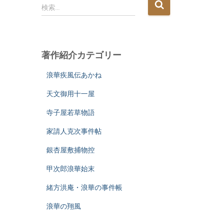
検
検索…
索
:
著作紹介カテゴリー
浪華疾風伝あかね
天文御用十一屋
寺子屋若草物語
家請人克次事件帖
銀杏屋敷捕物控
甲次郎浪華始末
緒方洪庵・浪華の事件帳
浪華の翔風