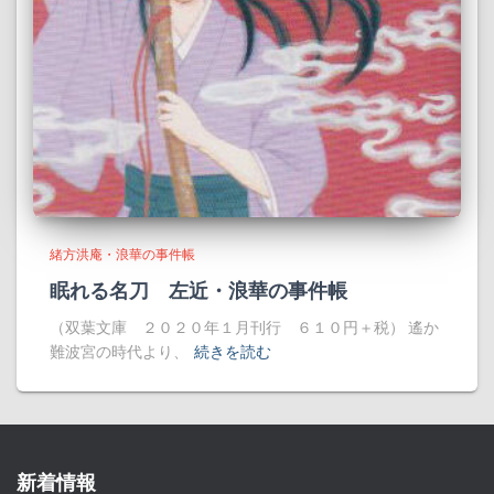
緒方洪庵・浪華の事件帳
眠れる名刀 左近・浪華の事件帳
（双葉文庫 ２０２０年１月刊行 ６１０円＋税） 遙か
難波宮の時代より、
続きを読む
新着情報