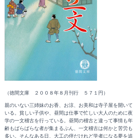
（徳間文庫 ２００８年８月刊行 ５７１円）
親のいない三姉妹のお香、お涼、お美和は寺子屋を開いて
いる。貧しい子供や、昼間は仕事で忙しい大人のために夜
学の一文稽古を行っている。昼間の稽古と違って事情も年
齢もばらばらな者が集まるぶん、一文稽古は何かと苦労も
多い。そんなある日、大工の倅だけれど学者になる夢を追