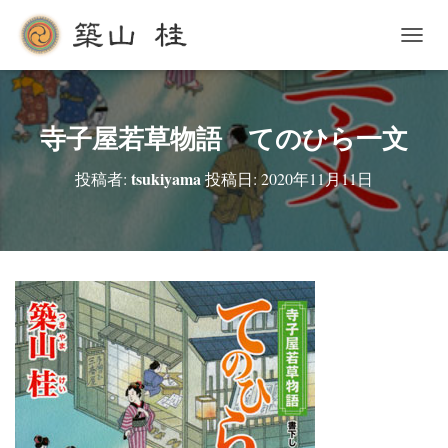
ナ
ビ
ゲ
ー
シ
寺子屋若草物語 てのひら一文
ョ
ン
tsukiyama
投稿者:
投稿日:
2020年11月11日
を
切
り
替
え