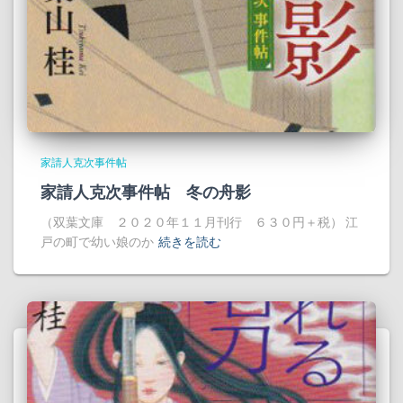
家請人克次事件帖
家請人克次事件帖 冬の舟影
（双葉文庫 ２０２０年１１月刊行 ６３０円＋税） 江
戸の町で幼い娘のか
続きを読む