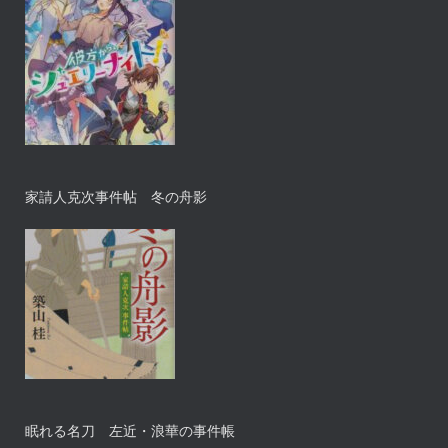
家請人克次事件帖 冬の舟影
眠れる名刀 左近・浪華の事件帳