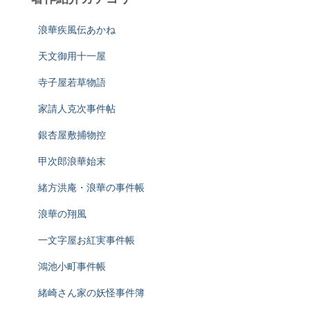
浪華疾風伝あかね
天文御用十一屋
寺子屋若草物語
家請人克次事件帖
銀杏屋敷捕物控
甲次郎浪華始末
緒方洪庵・浪華の事件帳
浪華の翔風
一文字屋お紅実事件帳
鴻池小町事件帳
緒崎さん家の妖怪事件簿