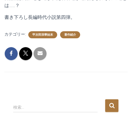
は……？
書き下ろし長編時代小説第四弾。
カテゴリー:
甲次郎浪華始末
著作紹介
検
検索…
索
: