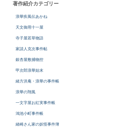
著作紹介カテゴリー
浪華疾風伝あかね
天文御用十一屋
寺子屋若草物語
家請人克次事件帖
銀杏屋敷捕物控
甲次郎浪華始末
緒方洪庵・浪華の事件帳
浪華の翔風
一文字屋お紅実事件帳
鴻池小町事件帳
緒崎さん家の妖怪事件簿