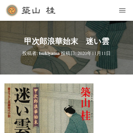
ナ
ビ
ゲ
ー
シ
甲次郎浪華始末 迷い雲
ョ
ン
tsukiyama
投稿者:
投稿日:
2020年11月11日
を
切
り
替
え