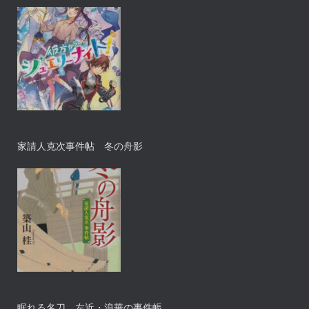
家請人克次事件帖 冬の舟影
眠れる名刀 左近・浪華の事件帳