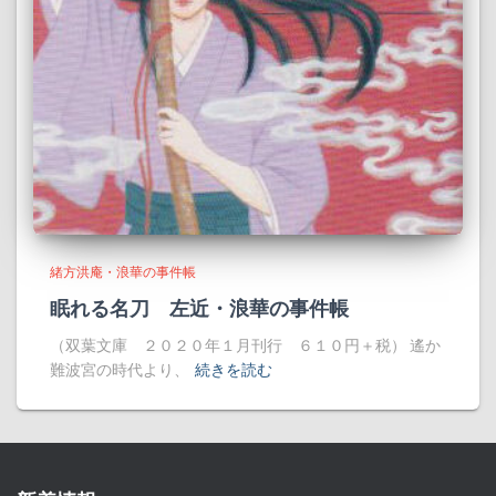
緒方洪庵・浪華の事件帳
眠れる名刀 左近・浪華の事件帳
（双葉文庫 ２０２０年１月刊行 ６１０円＋税） 遙か
難波宮の時代より、
続きを読む