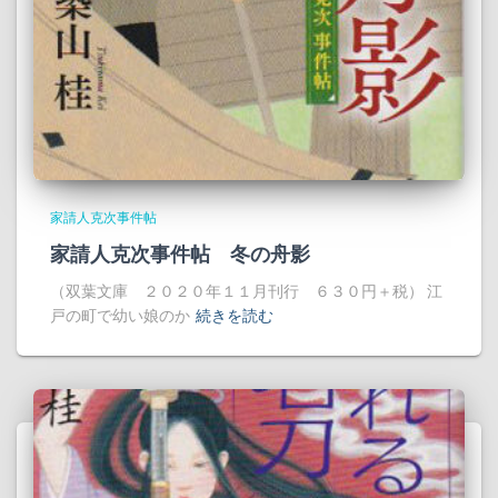
家請人克次事件帖
家請人克次事件帖 冬の舟影
（双葉文庫 ２０２０年１１月刊行 ６３０円＋税） 江
戸の町で幼い娘のか
続きを読む