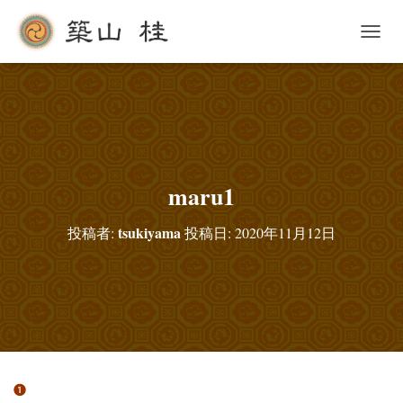
ナ
ビ
ゲ
ー
シ
ョ
ン
を
切
maru1
り
替
tsukiyama
投稿者:
投稿日:
2020年11月12日
え