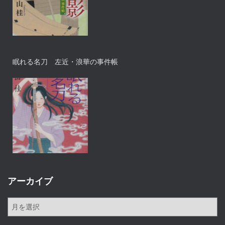
眠れる名刀 左近・浪華の事件帳
アーカイブ
ア
ー
カ