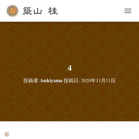
ナ
ビ
ゲ
ー
シ
ョ
ン
を
切
4
り
替
tsukiyama
投稿者:
投稿日:
2020年11月11日
え