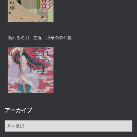
眠れる名刀 左近・浪華の事件帳
アーカイブ
ア
ー
カ