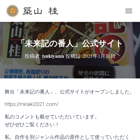
ナ
ビ
ゲ
ー
シ
「未来記の番人」公式サイト
ョ
ン
tsukiyama
投稿者:
投稿日:
2021年1月31日
を
切
り
替
え
舞台「未来記の番人」、公式サイトがオープンしました。
https://miraiki2021.com/
私のコメントも載せていただいています。
ぜひぜひご覧ください！
私、自作を別ジャンル作品の原作として使っていただく