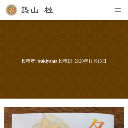
ナ
ビ
ゲ
ー
シ
ョ
ン
を
切
tsukiyama
投稿者:
投稿日:
2020年11月13日
り
替
え