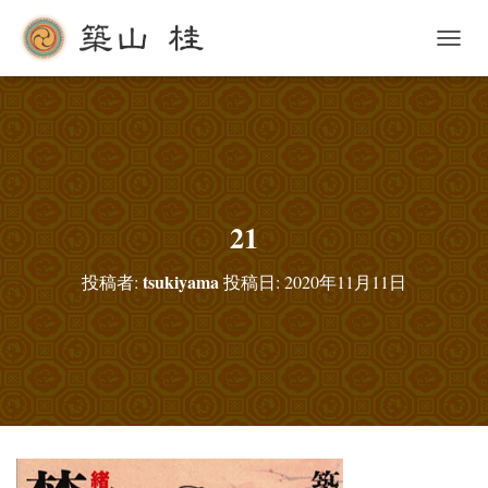
ナ
ビ
ゲ
ー
シ
ョ
ン
を
切
21
り
替
tsukiyama
投稿者:
投稿日:
2020年11月11日
え