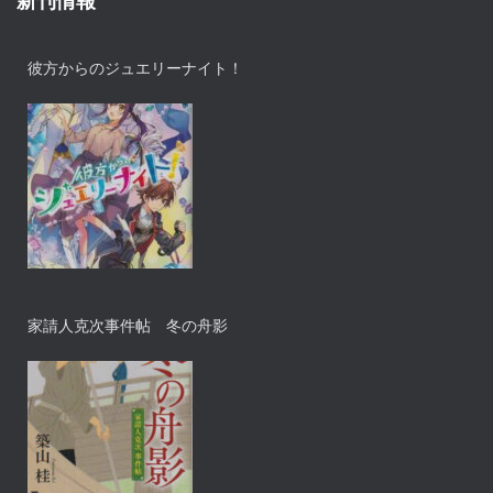
新刊情報
彼方からのジュエリーナイト！
家請人克次事件帖 冬の舟影