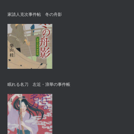
家請人克次事件帖 冬の舟影
眠れる名刀 左近・浪華の事件帳