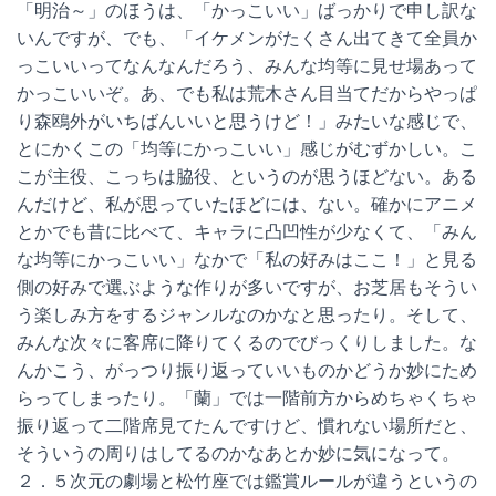
「明治～」のほうは、「かっこいい」ばっかりで申し訳な
いんですが、でも、「イケメンがたくさん出てきて全員か
っこいいってなんなんだろう、みんな均等に見せ場あって
かっこいいぞ。あ、でも私は荒木さん目当てだからやっぱ
り森鴎外がいちばんいいと思うけど！」みたいな感じで、
とにかくこの「均等にかっこいい」感じがむずかしい。こ
こが主役、こっちは脇役、というのが思うほどない。ある
んだけど、私が思っていたほどには、ない。確かにアニメ
とかでも昔に比べて、キャラに凸凹性が少なくて、「みん
な均等にかっこいい」なかで「私の好みはここ！」と見る
側の好みで選ぶような作りが多いですが、お芝居もそうい
う楽しみ方をするジャンルなのかなと思ったり。そして、
みんな次々に客席に降りてくるのでびっくりしました。な
んかこう、がっつり振り返っていいものかどうか妙にため
らってしまったり。「蘭」では一階前方からめちゃくちゃ
振り返って二階席見てたんですけど、慣れない場所だと、
そういうの周りはしてるのかなあとか妙に気になって。
２．５次元の劇場と松竹座では鑑賞ルールが違うというの