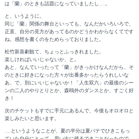
は「蘭」のときも話題になっていましたし……。
と、いうように。
同じ「蘭」関係の舞台といっても、なんだかいろいろで、
正直、自分の見方があってるのかどうかわからなくてです
ね。感想を書くのをためらっておりました。
松竹新喜劇観て、ちょっとふっきれました。
楽しければいいじゃないか、と。
あと、なんていったって「蘭」がきっかけなんだから、そ
のときに好きになった方々が出番多かったらうれしいな
あ、で、別にいいじゃないか！「人生双六」の最後のシー
ンの二人のやりとりとか、森鴎外のダンスとか、すごく好
き！
次のチケットもすでに手元にあるんで、今後もオロオロと
楽しみたいと思います。
……というようなことが、夏の半分は夏バテでひきこもっ
ていた自分にとって、思い出に残るできごとだったので、