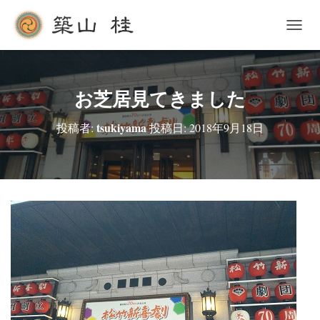
ナ
ビ
ゲ
ー
シ
お芝居見てきました
ョ
ン
tsukiyama
投稿者:
投稿日:
2018年9月18日
を
切
り
替
え