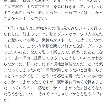
夏の間に、錦織さん演出の「ＧＲＩＥＦ7」と、荒木宏文
さん主演の「明治東京恋伽」を見に行きまして。どちらも
すごく面白かったし楽しかったし、一言でいえば、「かっ
こよかった！」んですが。
「Ｇ7」のほうは、錦織さんの演出見てみたい～って行っ
たわりに、始まってすぐ、歌とダンスがガッツリ入るんだ
ーと驚いている間に、気持ちがストーリーに持っていかれ
てしまって、こういう閉鎖空間モノ好きだなあ、ダンスか
っこいいなあ、なんて思って楽しんで、終わったあとにな
って、あー演出に注目してみるってどうしていいのかわか
らなかった、私にはまだその境地は無理なんだ、という気
になってしまったのが、演目が楽しかったのとは別にちょ
っとショックでして、どういう感想を書いたらいいものか
と。かっこよかったんですが。演出家お目当てで行きまし
た～っていうのに、感想が「かっこよかった」はどうなん
だろうかと。いや、それでいいじゃないかとも思うのです
が。