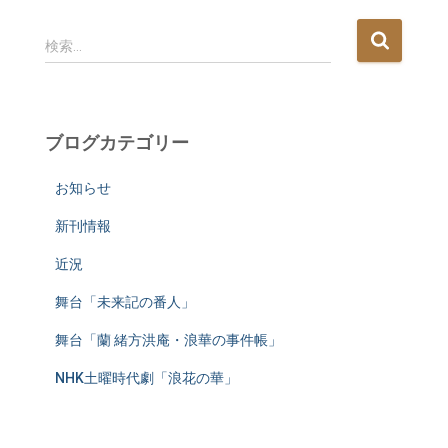
検
検索…
索
:
ブログカテゴリー
お知らせ
新刊情報
近況
舞台「未来記の番人」
舞台「蘭 緒方洪庵・浪華の事件帳」
NHK土曜時代劇「浪花の華」