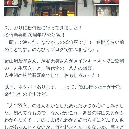
久しぶりに松竹座に行ってきました！
松竹新喜劇70周年記念公演.！
「蘭」で通った、なつかしの松竹座です（一週間くらい前
のことです。のんびりブログですみません）。
藤山扇治郎さん、渋谷天笑さんがメインキャストでご登場
の「人生双六」と、時代物の「八人の幽霊」。
人生初の松竹新喜劇でして、おもしろかった！
以下、ネタバレあります。……って、観に行った日が千穐
楽だったのですけど。
「人生双六」のほんわかとしたあたたかさが心にしみまし
た。初めてなもので、なんだかこう、舞台の雰囲気とかも
わからなくて、このままほんわかと終わらずにどんでん返
しがあるんじゃないか、何か起きるんじゃないか、等々ど