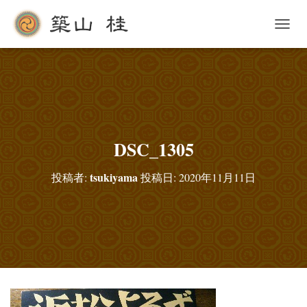
ナ
ビ
ゲ
ー
シ
ョ
ン
を
切
DSC_1305
り
替
tsukiyama
投稿者:
投稿日:
2020年11月11日
え