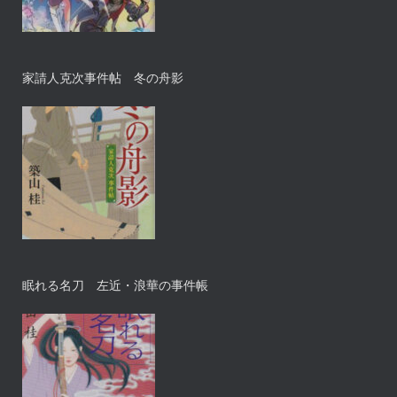
家請人克次事件帖 冬の舟影
眠れる名刀 左近・浪華の事件帳