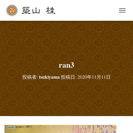
ナ
ビ
ゲ
ー
シ
ョ
ン
を
切
ran3
り
替
tsukiyama
投稿者:
投稿日:
2020年11月11日
え