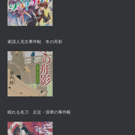
家請人克次事件帖 冬の舟影
眠れる名刀 左近・浪華の事件帳