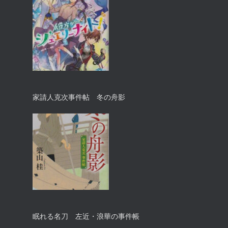
家請人克次事件帖 冬の舟影
眠れる名刀 左近・浪華の事件帳