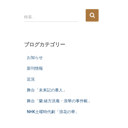
検
検索…
索
:
ブログカテゴリー
お知らせ
新刊情報
近況
舞台「未来記の番人」
舞台「蘭 緒方洪庵・浪華の事件帳」
NHK土曜時代劇「浪花の華」