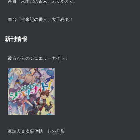
舞台「未来記の番人」ふりかえり。
舞台「未来記の番人」大千穐楽！
新刊情報
彼方からのジュエリーナイト！
家請人克次事件帖 冬の舟影