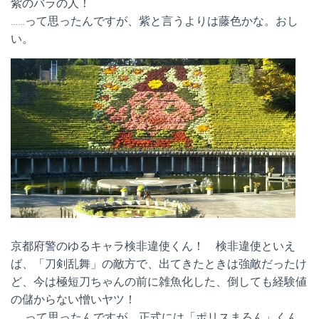
紫のバラの人！
……って思ったんですが、紫と言うよりは藤色かな。おし
い。
京都府警のゆるキャラ検非違使くん！ 検非違使といえ
ば、「刀剣乱舞」の敵方で、出てきたときは強敵だったけ
ど、今は極短刀ちゃんの前に雑魚化した、倒しても経験値
の儲からない憎いヤツ！
……って思ったんですが、正式には「ポリスまろん」くん