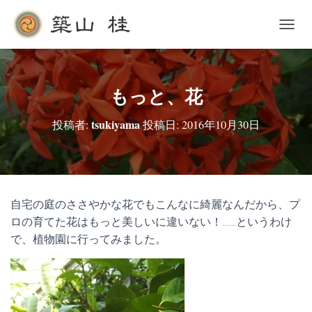
ナ
ビ
ゲ
ー
シ
もっと、花
ョ
ン
tsukiyama
投稿者:
投稿日:
2016年10月30日
を
切
り
替
え
自宅の庭のささやかな花でもこんなに綺麗なんだから、プ
ロの育てた花はもっと美しいに違いない！……というわけ
で、植物園に行ってみました。