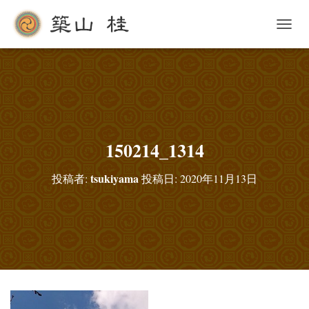
ナ
ビ
ゲ
ー
シ
ョ
ン
を
切
150214_1314
り
替
tsukiyama
投稿者:
投稿日:
2020年11月13日
え