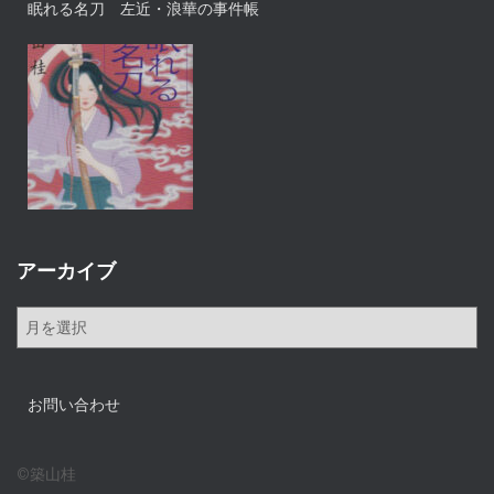
眠れる名刀 左近・浪華の事件帳
アーカイブ
ア
ー
カ
イ
お問い合わせ
ブ
©築山桂