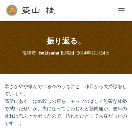
ナ
ビ
ゲ
ー
シ
振り返る。
ョ
ン
tsukiyama
投稿者:
投稿日:
2014年12月24日
を
切
り
替
え
寒さがやや緩んでいる今のうちにと、昨日から大掃除をし
ています。
高所にある、はめ殺しの窓を、モップのばして無茶な体勢
で拭いたせいか、夜になってじわじわと筋肉痛が。去年の
暮れは窓ふきサボったので、汚れがひどくて大変だったの
です……。