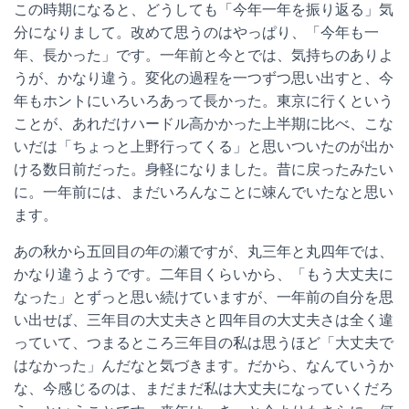
この時期になると、どうしても「今年一年を振り返る」気
分になりまして。改めて思うのはやっぱり、「今年も一
年、長かった」です。一年前と今とでは、気持ちのありよ
うが、かなり違う。変化の過程を一つずつ思い出すと、今
年もホントにいろいろあって長かった。東京に行くという
ことが、あれだけハードル高かかった上半期に比べ、こな
いだは「ちょっと上野行ってくる」と思いついたのが出か
ける数日前だった。身軽になりました。昔に戻ったみたい
に。一年前には、まだいろんなことに竦んでいたなと思い
ます。
あの秋から五回目の年の瀬ですが、丸三年と丸四年では、
かなり違うようです。二年目くらいから、「もう大丈夫に
なった」とずっと思い続けていますが、一年前の自分を思
い出せば、三年目の大丈夫さと四年目の大丈夫さは全く違
っていて、つまるところ三年目の私は思うほど「大丈夫で
はなかった」んだなと気づきます。だから、なんていうか
な、今感じるのは、まだまだ私は大丈夫になっていくだろ