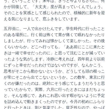
う、ということです。来年は、きっと今よりもさらに、何
かが回復して、「大丈夫」度が高まっていくんでしょう。
そのことを実感として感じられたので、積極的に新年を迎
える気になりまして、窓ふきをしています。
五月頃に、一人で出かけたんです。学生時代に行ったこと
のある場所に。行く前は怖くて胃が痛くて眠れなかったり
しましたが、行ってみれば懐かしくて楽しかった。その後
くらいからか、どこへ行っても、「ああ前にここに来たと
きは一緒で幸せだったのに」と思って沈むことが減ってい
ったような気がします。冷静に考えれば、四年前より以前
にずっと幸せだったわけではないのですが、なんかこう、
思考がそこから動かないというか、どうしても頭の根っこ
が常にそこから出てこないというか。この数年、東京に行
くのが嫌だったのは、絶対にそう感じてしまうだろうと思
っていたからで、実際、六月に行ったときにはまだちょっ
と、そんな感じで、あれこれ思い出す暇がないように予定
を詰め込んで動きまくったのですが。今月の初めにふらり
と行ったときは、割と気楽でした。貧乏性なので、やっぱ