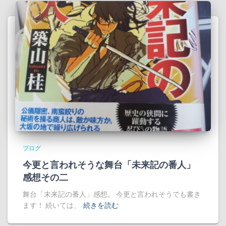
ブログ
今更と言われそうな舞台「未来記の番人」
感想その二
舞台「未来記の番人」感想。 今更と言われそうでも書き
ます！ 続いては、
続きを読む