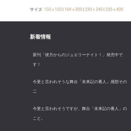
サイズ:
150 × 150
|
169 × 300
|
230 × 240
|
230 × 409
新着情報
新刊「彼方からのジュエリーナイト！」発売中で
す！
今更と言われそうな舞台「未来記の番人」感想その
二
今更と言われそうですが、舞台「未来記の番人」の
こと。