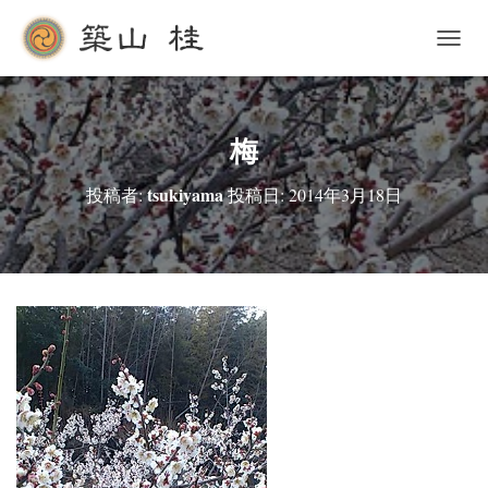
ナ
ビ
ゲ
ー
シ
梅
ョ
ン
tsukiyama
投稿者:
投稿日:
2014年3月18日
を
切
り
替
え