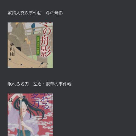
家請人克次事件帖 冬の舟影
眠れる名刀 左近・浪華の事件帳