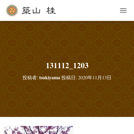
ナ
ビ
ゲ
ー
シ
ョ
ン
を
切
131112_1203
り
替
tsukiyama
投稿者:
投稿日:
2020年11月13日
え