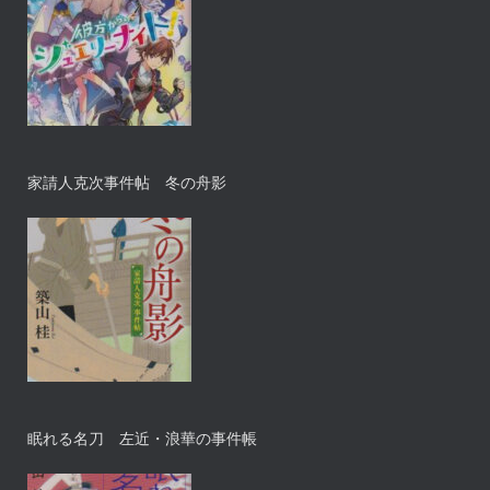
家請人克次事件帖 冬の舟影
眠れる名刀 左近・浪華の事件帳