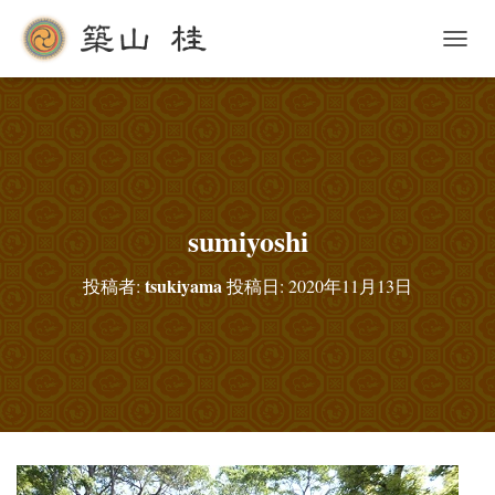
ナ
ビ
ゲ
ー
シ
ョ
ン
を
切
sumiyoshi
り
替
tsukiyama
投稿者:
投稿日:
2020年11月13日
え