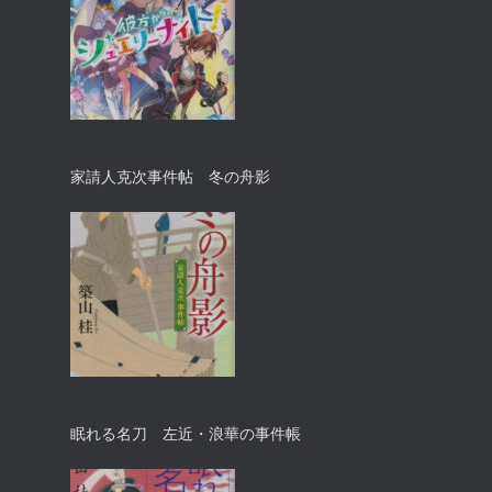
家請人克次事件帖 冬の舟影
眠れる名刀 左近・浪華の事件帳