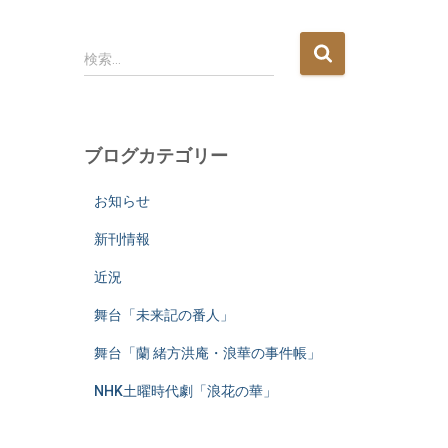
検
検索…
索
:
ブログカテゴリー
お知らせ
新刊情報
近況
舞台「未来記の番人」
舞台「蘭 緒方洪庵・浪華の事件帳」
NHK土曜時代劇「浪花の華」