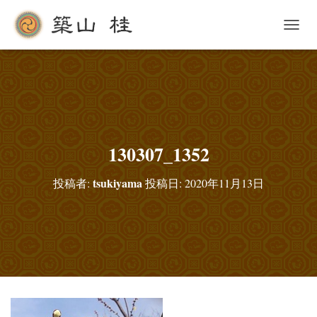
ナ
ビ
ゲ
ー
シ
ョ
ン
を
切
130307_1352
り
替
tsukiyama
投稿者:
投稿日:
2020年11月13日
え