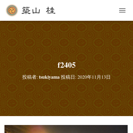
ナ
ビ
ゲ
ー
シ
ョ
ン
を
切
f2405
り
替
tsukiyama
投稿者:
投稿日:
2020年11月13日
え