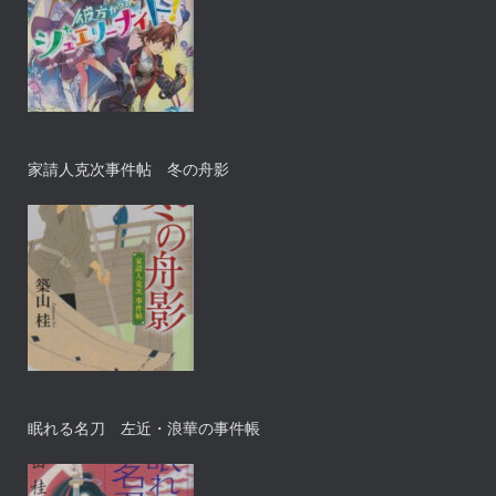
家請人克次事件帖 冬の舟影
眠れる名刀 左近・浪華の事件帳