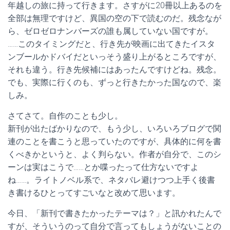
年越しの旅に持って行きます。さすがに20冊以上あるのを
全部は無理ですけど、異国の空の下で読むのだ。残念なが
ら、ゼロゼロナンバーズの誰も属していない国ですが。
……このタイミングだと、行き先が映画に出てきたイスタ
ンブールかドバイだといっそう盛り上がるところですが、
それも違う。行き先候補にはあったんですけどね。残念。
でも、実際に行くのも、ずっと行きたかった国なので、楽
しみ。
さてさて。自作のことも少し。
新刊が出たばかりなので、もう少し、いろいろブログで関
連のことを書こうと思っていたのですが、具体的に何を書
くべきかというと、よく判らない。作者が自分で、このシ
ーンは実はこうで……とか喋ったって仕方ないですよ
ね……。ライトノベル系で、ネタバレ避けつつ上手く後書
き書けるひとってすごいなと改めて思います。
今日、「新刊で書きたかったテーマは？」と訊かれたんで
すが、そういうのって自分で言ってもしょうがないことの