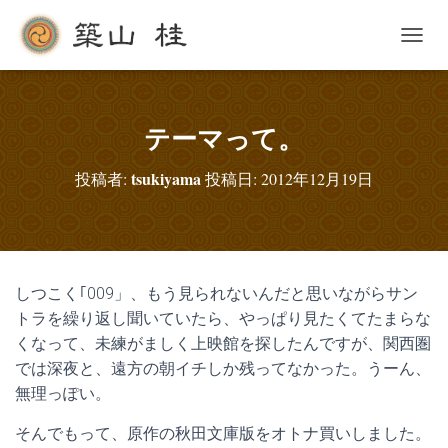
ナ
ビ
ゲ
ー
シ
テーマって。
ョ
ン
tsukiyama
投稿者:
投稿日:
2012年12月19日
を
切
り
替
え
しつこく｢009」、もう見られないんだと思いながらサン
トラを繰り返し聞いていたら、やっぱり見たくてたまらな
くなって、未練がましく上映館を探したんですが、関西圏
では深夜と、遠方の朝イチしか残ってなかった。うーん、
無理っぽい。
そんでもって、原作の秋田文庫版をオトナ買いしました。