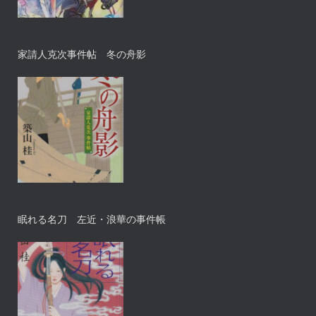
家請人克次事件帖 冬の舟影
眠れる名刀 左近・浪華の事件帳