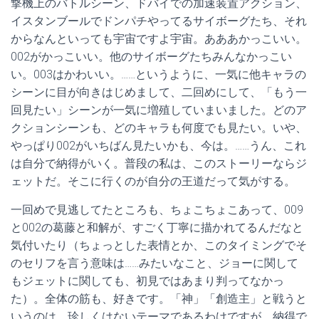
撃機上のバトルシーン、ドバイでの加速装置アクション、
イスタンブールでドンパチやってるサイボーグたち、それ
からなんといっても宇宙ですよ宇宙。あああかっこいい。
002がかっこいい。他のサイボーグたちみんなかっこい
い。003はかわいい。……というように、一気に他キャラの
シーンに目が向きはじめまして、二回めにして、「もう一
回見たい」シーンが一気に増殖していまいました。どのア
クションシーンも、どのキャラも何度でも見たい。いや、
やっぱり002がいちばん見たいかも、今は。……うん、これ
は自分で納得がいく。普段の私は、このストーリーならジ
ェットだ。そこに行くのが自分の王道だって気がする。
一回めで見逃してたところも、ちょこちょこあって、009
と002の葛藤と和解が、すごく丁寧に描かれてるんだなと
気付いたり（ちょっとした表情とか、このタイミングでそ
のセリフを言う意味は……みたいなこと、ジョーに関して
もジェットに関しても、初見ではあまり判ってなかっ
た）。全体の筋も、好きです。「神」「創造主」と戦うと
いうのは、珍しくはないテーマであるわけですが、納得で