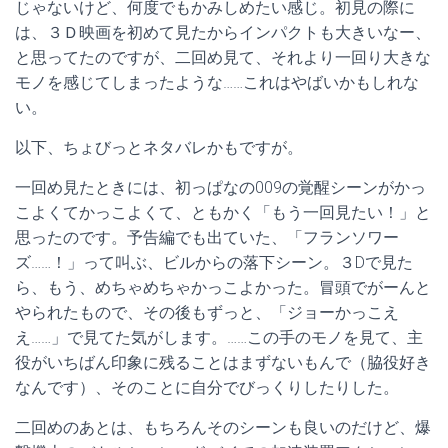
じゃないけど、何度でもかみしめたい感じ。初見の際に
は、３Ｄ映画を初めて見たからインパクトも大きいなー、
と思ってたのですが、二回め見て、それより一回り大きな
モノを感じてしまったような……これはやばいかもしれな
い。
以下、ちょびっとネタバレかもですが。
一回め見たときには、初っぱなの009の覚醒シーンがかっ
こよくてかっこよくて、ともかく「もう一回見たい！」と
思ったのです。予告編でも出ていた、「フランソワー
ズ……！」って叫ぶ、ビルからの落下シーン。３Dで見た
ら、もう、めちゃめちゃかっこよかった。冒頭でがーんと
やられたもので、その後もずっと、「ジョーかっこえ
え……」で見てた気がします。……この手のモノを見て、主
役がいちばん印象に残ることはまずないもんで（脇役好き
なんです）、そのことに自分でびっくりしたりした。
二回めのあとは、もちろんそのシーンも良いのだけど、爆