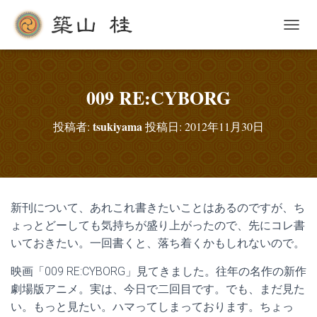
ナ
ビ
ゲ
ー
シ
009 RE:CYBORG
ョ
ン
tsukiyama
投稿者:
投稿日:
2012年11月30日
を
切
り
替
え
新刊について、あれこれ書きたいことはあるのですが、ち
ょっとどーしても気持ちが盛り上がったので、先にコレ書
いておきたい。一回書くと、落ち着くかもしれないので。
映画「009 RE:CYBORG」見てきました。往年の名作の新作
劇場版アニメ。実は、今日で二回目です。でも、まだ見た
い。もっと見たい。ハマってしまっております。ちょっ