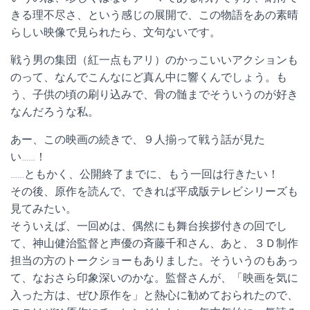
きる理不尽さ、という感じの展開で、この物語をあの素晴
らしい映像で見られたら、文句ないです。
戦う男の集団（紅一点もアリ）のかっこいいアクションも
のって、なんでこんなにど真ん中に響くんでしょう。も
う、子供の頃の刷り込みで、骨の髄までそういうのが好き
なんだろうな私。
あー、この映画の続きで、９人揃って戦う話が見た
い……！
……ともかく、公開終了までに、もう一回は行きたい！
その後、原作を読んで、できれば平成版テレビシリーズも
見てみたい。
そういえば、一回めは、偶然にも舞台挨拶付きの回でし
て、神山健治監督と声優の斉藤千和さん、あと、３Ｄ制作
担当の方のトークショーもありました。そういうのもあっ
て、なおさら印象深いのかな。監督さんが、「映画を気に
入った方は、ぜひ原作を」と熱心に勧めておられたので、