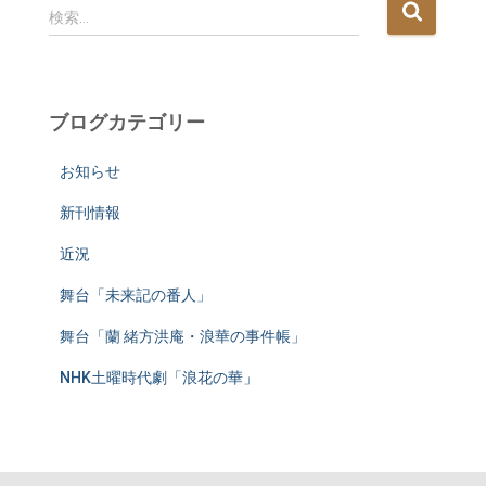
検
検索…
索
:
ブログカテゴリー
お知らせ
新刊情報
近況
舞台「未来記の番人」
舞台「蘭 緒方洪庵・浪華の事件帳」
NHK土曜時代劇「浪花の華」