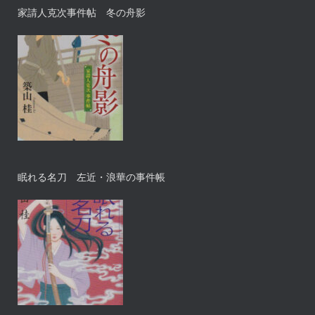
家請人克次事件帖 冬の舟影
眠れる名刀 左近・浪華の事件帳