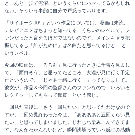
と、あと一歩で泥沼、というくらいにハマってるかもしれ
ない。そういう事態に自分で戸惑っております。
「サイボーグ009」という作品については、漫画は未読、
テレビアニメはちょっと知ってる、くらいのレベルで。フ
ァンだったと言えるほどではないのです。メインキャラ把
握してるし「誰がために」は名曲だと思ってるけど……と
いうレベル。
今回の映画は、「るろ剣」見に行ったときに予告を見まし
て、「面白そう」と思ってたところ、友達が見に行く予定
だというので、「じゃあ一緒に行く！」ってなりまして。
彼女が、作品＆今回の監督さんのファンなので、いろいろ
レクチャーしてもらって鑑賞、という感じ。
一回見た直後に「もう一回見たい」と思ってたわけなので
すが、二回め見終わった今は、「ああああと五回くらい見
たい」と思ってしまいました。じわじわ染みこんできてま
す、なんかわかんないけど、瞬間沸騰っていう感じの感動