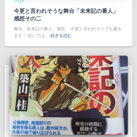
ブログ
今更と言われそうな舞台「未来記の番人」
感想その二
舞台「未来記の番人」感想。 今更と言われそうでも書き
ます！ 続いては、
続きを読む