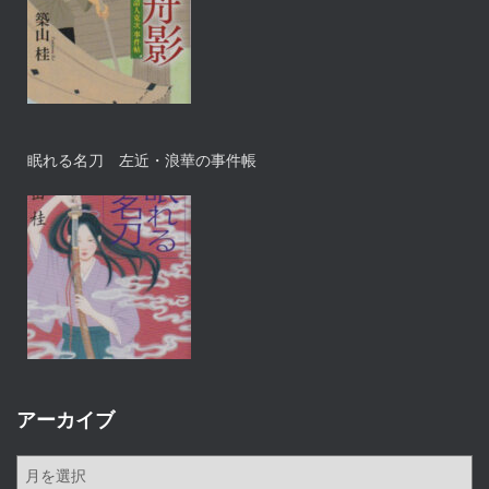
眠れる名刀 左近・浪華の事件帳
アーカイブ
ア