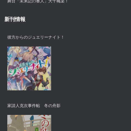
舞台「未来記の番人」大千穐楽！
新刊情報
彼方からのジュエリーナイト！
家請人克次事件帖 冬の舟影