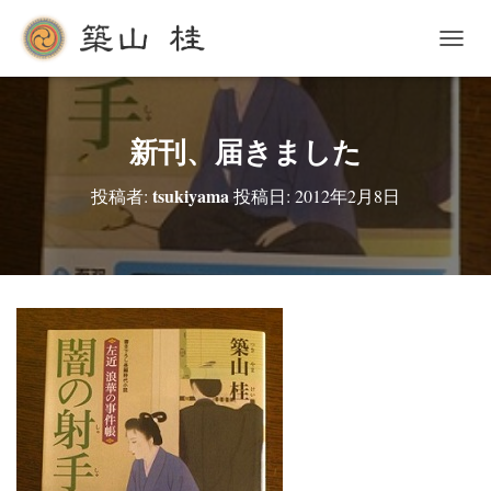
ナ
ビ
ゲ
ー
シ
新刊、届きました
ョ
ン
tsukiyama
投稿者:
投稿日:
2012年2月8日
を
切
り
替
え