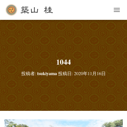
ナ
ビ
ゲ
ー
シ
ョ
ン
を
切
1044
り
替
tsukiyama
投稿者:
投稿日:
2020年11月16日
え