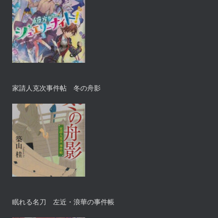
家請人克次事件帖 冬の舟影
眠れる名刀 左近・浪華の事件帳