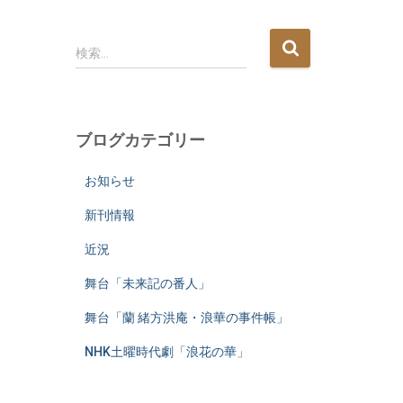
検
検索…
索
:
ブログカテゴリー
お知らせ
新刊情報
近況
舞台「未来記の番人」
舞台「蘭 緒方洪庵・浪華の事件帳」
NHK土曜時代劇「浪花の華」