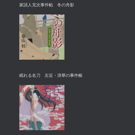
家請人克次事件帖 冬の舟影
眠れる名刀 左近・浪華の事件帳