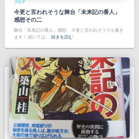
ブログ
今更と言われそうな舞台「未来記の番人」
感想その二
舞台「未来記の番人」感想。 今更と言われそうでも書き
ます！ 続いては、
続きを読む