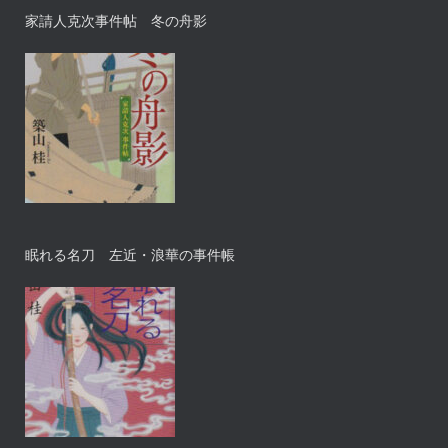
家請人克次事件帖 冬の舟影
眠れる名刀 左近・浪華の事件帳