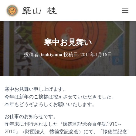
ナ
ビ
ゲ
ー
シ
寒中お見舞い
ョ
ン
tsukiyama
投稿者:
投稿日:
2011年1月16日
を
切
り
替
え
寒中お見舞い申し上げます。
今年は新年のご挨拶は控えさせていただきました。
本年もどうぞよろしくお願いいたします。
お仕事のお知らせです。
昨年末に刊行されました『懐徳堂記念会百年誌1910～
2010』（財団法人 懐徳堂記念会）にて、「懐徳堂記念