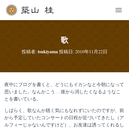
ナ
ビ
ゲ
ー
シ
歌
ョ
ン
tsukiyama
投稿者:
投稿日:
2010年11月22日
を
切
り
替
え
夜中にブログを書くと、どうにもイカンなと今朝になって
思いました。なんかこう……後から消したくなるようなこ
とを書いている。
しばらく、歌なんか聴く気にもなれずにいたのですが、前
から予定していたコンサートの日程が近づいてきたし（ア
ルフィーじゃないんですけど）、お友達は誘ってくれるし