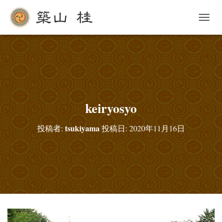
ナ
ビ
ゲ
ー
シ
ョ
ン
を
切
keiryosyo
り
替
tsukiyama
投稿者:
投稿日:
2020年11月16日
え