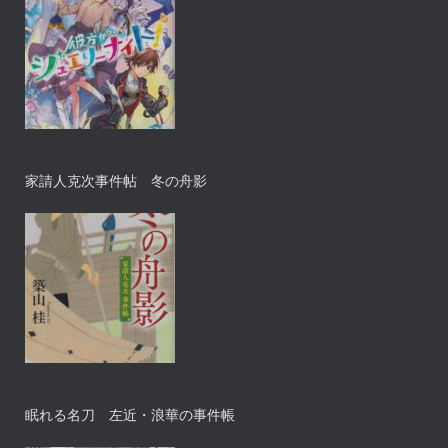
家請人克次事件帖 冬の舟影
眠れる名刀 左近・浪華の事件帳