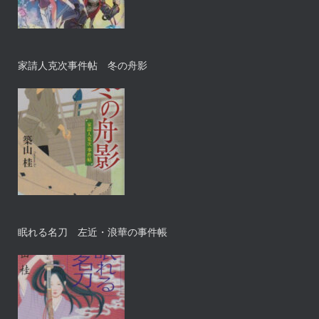
家請人克次事件帖 冬の舟影
眠れる名刀 左近・浪華の事件帳