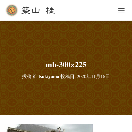
ナ
ビ
ゲ
ー
シ
ョ
ン
を
切
mh-300×225
り
替
tsukiyama
投稿者:
投稿日:
2020年11月16日
え