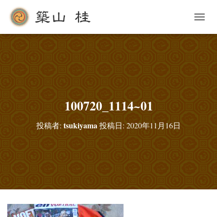
ナ
ビ
ゲ
ー
シ
ョ
ン
を
切
100720_1114~01
り
替
tsukiyama
投稿者:
投稿日:
2020年11月16日
え