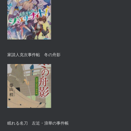
家請人克次事件帖 冬の舟影
眠れる名刀 左近・浪華の事件帳