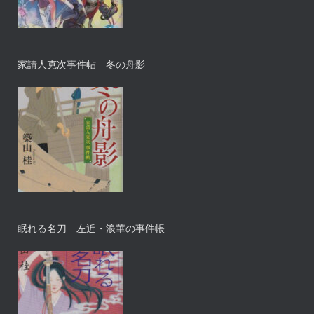
家請人克次事件帖 冬の舟影
眠れる名刀 左近・浪華の事件帳