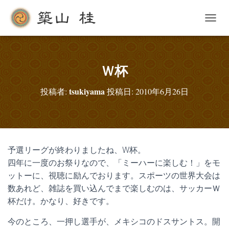
ナ
ビ
ゲ
ー
シ
Ｗ杯
ョ
ン
tsukiyama
投稿者:
投稿日:
2010年6月26日
を
切
り
替
え
予選リーグが終わりましたね、W杯。
四年に一度のお祭りなので、「ミーハーに楽しむ！」をモ
ットーに、視聴に励んでおります。スポーツの世界大会は
数あれど、雑誌を買い込んでまで楽しむのは、サッカーＷ
杯だけ。かなり、好きです。
今のところ、一押し選手が、メキシコのドスサントス。開