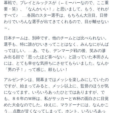
幕戦で、プレイとルックスが（←ミーハーなので、ここ重
要・笑）、「なんかいい！」と思いまして。もう、それが
すべて♪ ……各国のスター選手は、もちろん大注目。日替
わりでいろんな選手が出てきてくれるので、目が離せない
～。
日本チームは、別枠です。他のチームとは比べられない。
選手も、特に誰がひいきってことはなく、みんなにがんば
ってほしい。……あ、でも、デンマーク戦の後、笑みの滲
み出る顔で「思ったほど喜べない」と語っていた本田さん
には、とても幸せな気持ちにさせてもらいました。なんか
「男の子！」って感じ。頼もしい！
アルゼンチンは、開幕まではメッシを楽しみにしていたの
ですが、始まってみると、メッシ以上に、監督のほうが気
になってます。いろいろあったひとではありますが、で
も、８６年のＷ杯は、私がサッカーとＷ杯の面白さに目覚
めた大会なのでした。ゆえに、マラドーナには、なんかこ
う……点数が甘くなってしまって。ホント、いろいろあっ