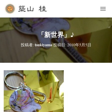
ナ
ビ
ゲ
ー
シ
「新世界」♪
ョ
ン
tsukiyama
投稿者:
投稿日:
2010年5月5日
を
切
り
替
え