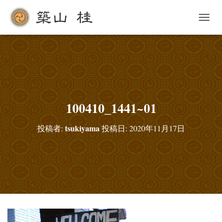
ナ
ビ
ゲ
ー
シ
ョ
ン
を
切
100410_1441~01
り
替
tsukiyama
投稿者:
投稿日:
2020年11月17日
え