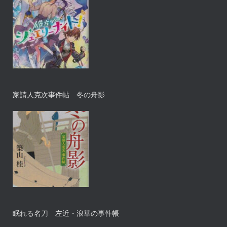
家請人克次事件帖 冬の舟影
眠れる名刀 左近・浪華の事件帳