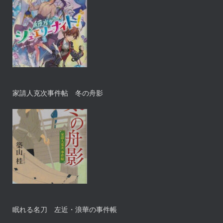
家請人克次事件帖 冬の舟影
眠れる名刀 左近・浪華の事件帳