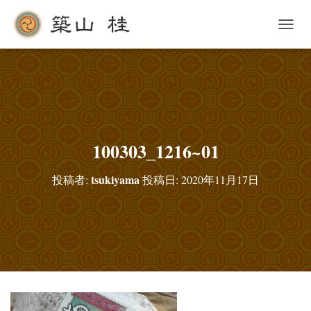
ナ
ビ
ゲ
ー
シ
ョ
ン
を
切
100303_1216~01
り
替
tsukiyama
投稿者:
投稿日:
2020年11月17日
え