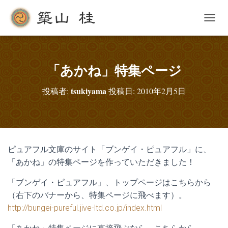
ナ
ビ
ゲ
ー
シ
「あかね」特集ページ
ョ
ン
tsukiyama
投稿者:
投稿日:
2010年2月5日
を
切
り
替
え
ピュアフル文庫のサイト「ブンゲイ・ピュアフル」に、
「あかね」の特集ページを作っていただきました！
「ブンゲイ・ピュアフル」、トップページはこちらから
（右下のバナーから、特集ページに飛べます）。
http://bungei-pureful.jive-ltd.co.jp/index.html