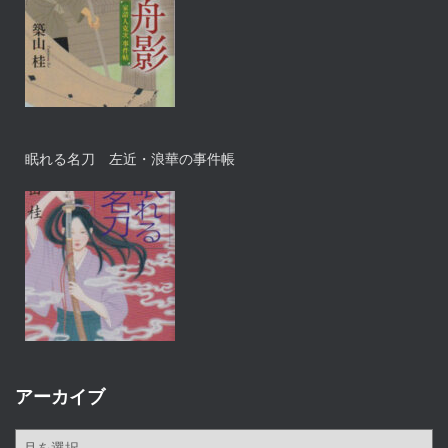
眠れる名刀 左近・浪華の事件帳
アーカイブ
ア