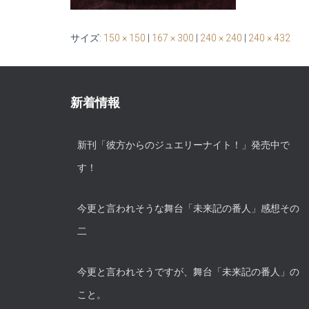
サイズ:
150 × 150
|
167 × 300
|
240 × 240
|
240 × 432
新着情報
新刊「彼方からのジュエリーナイト！」発売中で
す！
今更と言われそうな舞台「未来記の番人」感想その
二
今更と言われそうですが、舞台「未来記の番人」の
こと。