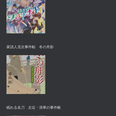
家請人克次事件帖 冬の舟影
眠れる名刀 左近・浪華の事件帳