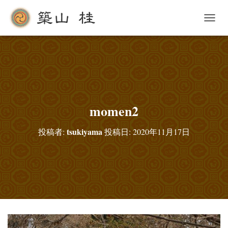
ナ
ビ
ゲ
ー
シ
ョ
ン
を
切
momen2
り
替
tsukiyama
投稿者:
投稿日:
2020年11月17日
え