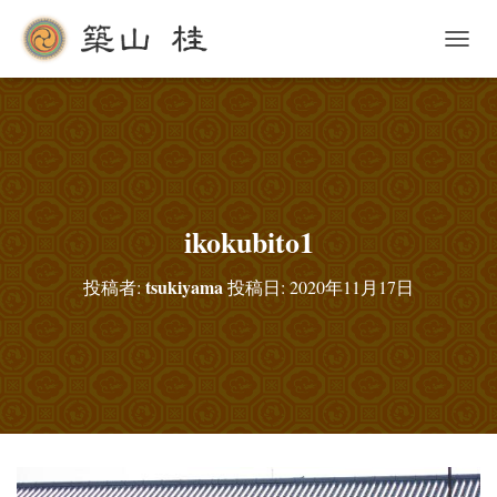
ナ
ビ
ゲ
ー
シ
ョ
ン
を
切
ikokubito1
り
替
tsukiyama
投稿者:
投稿日:
2020年11月17日
え