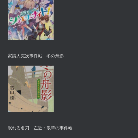
家請人克次事件帖 冬の舟影
眠れる名刀 左近・浪華の事件帳