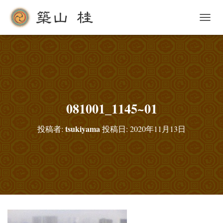
ナ
ビ
ゲ
ー
シ
ョ
ン
を
切
081001_1145~01
り
替
tsukiyama
投稿者:
投稿日:
2020年11月13日
え