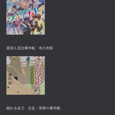
家請人克次事件帖 冬の舟影
眠れる名刀 左近・浪華の事件帳