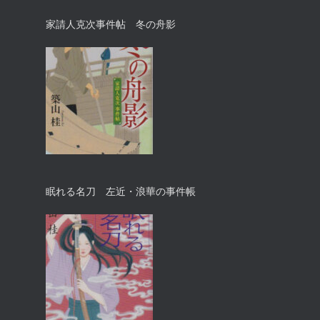
家請人克次事件帖 冬の舟影
眠れる名刀 左近・浪華の事件帳